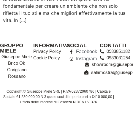
fondamentale per creare un ambiente che non solo
rifletta il tuo stile ma che migliori effettivamente la tua
vita. In […]
GRUPPO
INFORMATIVA
SOCIAL
CONTATTI
MIELE
Privacy Policy
0983851182
Facebook
Giuseppe Miele
Cookie Policy
0983031254
Instagram
Brico Ok
showroom@giuseppem
Corigliano
salamostra@giuseppe
Rossano
Copyright © Giuseppe Miele SRL | P.IVA 02372060786 | Capitale
Sociale €1.230.000,00 N.3 quote soci di importo pari a €410.000,00 |
Ufficio delle Imprese di Cosenza N.REA 161376