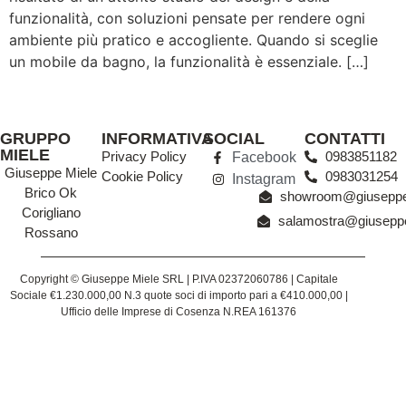
funzionalità, con soluzioni pensate per rendere ogni
ambiente più pratico e accogliente. Quando si sceglie
un mobile da bagno, la funzionalità è essenziale. […]
GRUPPO
INFORMATIVA
SOCIAL
CONTATTI
MIELE
Privacy Policy
0983851182
Facebook
Giuseppe Miele
Cookie Policy
0983031254
Instagram
Brico Ok
showroom@giuseppem
Corigliano
salamostra@giuseppe
Rossano
Copyright © Giuseppe Miele SRL | P.IVA 02372060786 | Capitale
Sociale €1.230.000,00 N.3 quote soci di importo pari a €410.000,00 |
Ufficio delle Imprese di Cosenza N.REA 161376