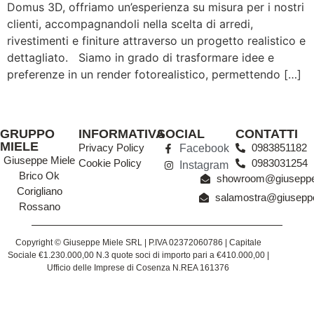
Domus 3D, offriamo un’esperienza su misura per i nostri
clienti, accompagnandoli nella scelta di arredi,
rivestimenti e finiture attraverso un progetto realistico e
dettagliato. Siamo in grado di trasformare idee e
preferenze in un render fotorealistico, permettendo […]
GRUPPO
INFORMATIVA
SOCIAL
CONTATTI
MIELE
Privacy Policy
0983851182
Facebook
Giuseppe Miele
Cookie Policy
0983031254
Instagram
Brico Ok
showroom@giuseppem
Corigliano
salamostra@giuseppe
Rossano
Copyright © Giuseppe Miele SRL | P.IVA 02372060786 | Capitale
Sociale €1.230.000,00 N.3 quote soci di importo pari a €410.000,00 |
Ufficio delle Imprese di Cosenza N.REA 161376