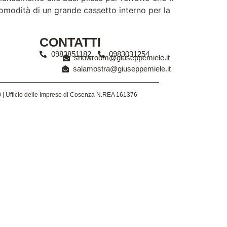
comodità di un grande cassetto interno per la
CONTATTI
0983851182
0983031254
showroom@giuseppemiele.it
salamostra@giuseppemiele.it
0 | Ufficio delle Imprese di Cosenza N.REA 161376