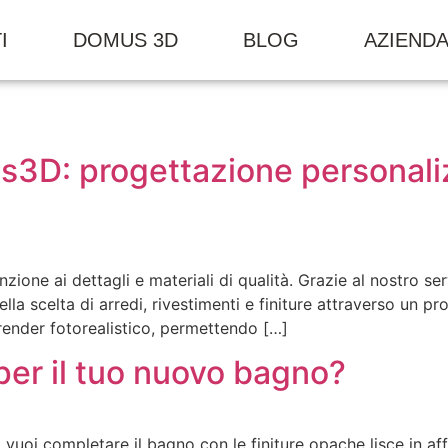
I
DOMUS 3D
BLOG
AZIEND
us3D: progettazione personaliz
enzione ai dettagli e materiali di qualità. Grazie al nostro 
lla scelta di arredi, rivestimenti e finiture attraverso un p
render fotorealistico, permettendo […]
 per il tuo nuovo bagno?
, vuoi completare il bagno con le finiture opache lisce in aff