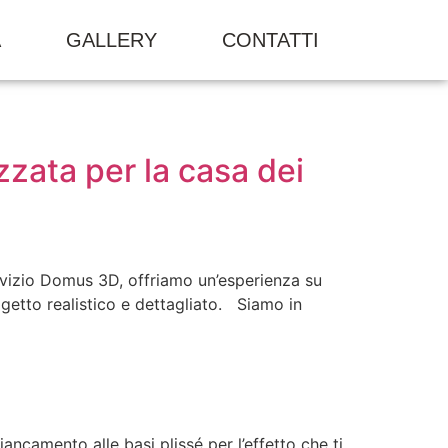
A
GALLERY
CONTATTI
zata per la casa dei
servizio Domus 3D, offriamo un’esperienza su
rogetto realistico e dettagliato. Siamo in
iancamento alle basi plissé per l’effetto che ti