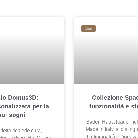
Blog
izio Domus3D:
Collezione Spa
onalizzata per la
funzionalità e st
uoi sogni
Baden Haus, leader nel
Made in Italy, si disting
fetta richiede cura,
l’artigianalità e l’innov
teriali di qualità. Grazie