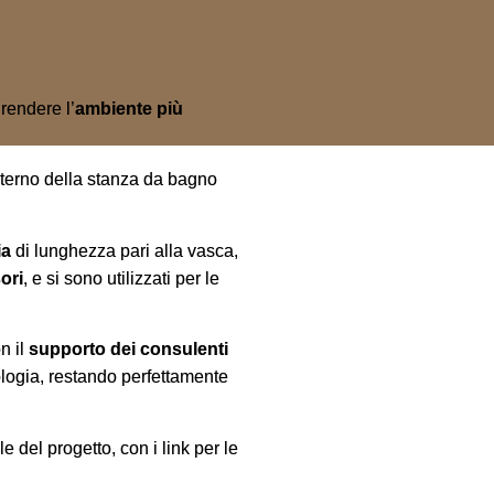
 rendere l’
ambiente pi
ù
nterno della stanza da bagno
ia
di lunghezza pari alla vasca,
ori
, e si sono utilizzati per le
n il
supporto dei consulenti
ologia, restando perfettamente
e del progetto, con i link per le