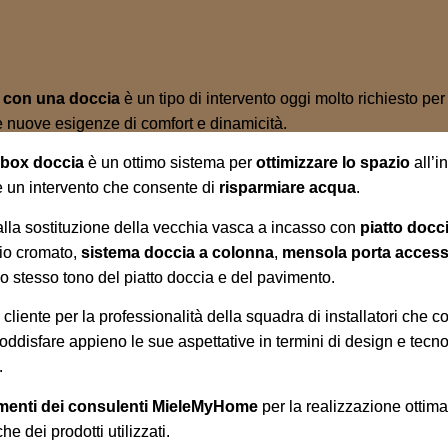
a con una doccia
è un tipo di intervento oggi molto richiesto per
e nuove esigenze di comfort e dinamicità.
 box doccia
è un ottimo sistema per
ottimizzare lo spazio
all’i
 un intervento che consente di
risparmiare acqua
.
alla sostituzione della vecchia vasca a incasso con
piatto docc
nio cromato,
sistema doccia a colonna
,
mensola porta access
o stesso tono del piatto doccia e del pavimento.
 cliente per la professionalità della squadra di installatori che co
ddisfare appieno le sue aspettative in termini di design e tecn
.
menti dei consulenti MieleMyHome
per la realizzazione ottimal
e dei prodotti utilizzati.