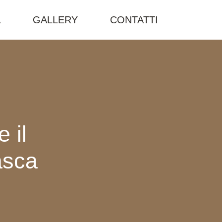
A
GALLERY
CONTATTI
 il
asca