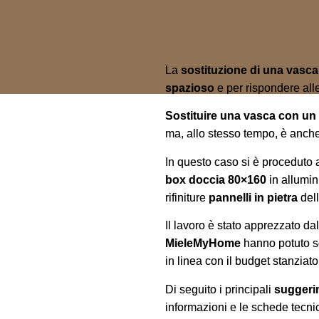
La
sostituzione di una vasc
spazioso
e per rispondere all
Sostituire una vasca con un
ma, allo stesso tempo, è anche
In questo caso si è proceduto 
box doccia 80×160
in allumi
rifiniture
pannelli in pietra
dell
Il lavoro è stato apprezzato dal
MieleMyHome
hanno potuto so
in linea con il budget stanziato
Di seguito i principali
suggeri
informazioni e le schede tecnich